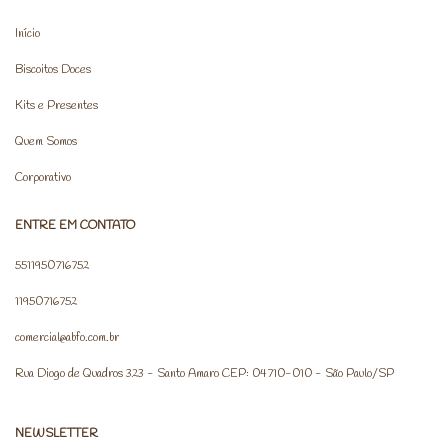
Início
Biscoitos Doces
Kits e Presentes
Quem Somos
Corporativo
ENTRE EM CONTATO
5511950716752
11950716752
comercial@abfo.com.br
Rua Diogo de Quadros 323 - Santo Amaro CEP: 04710-010 - São Paulo/SP
NEWSLETTER