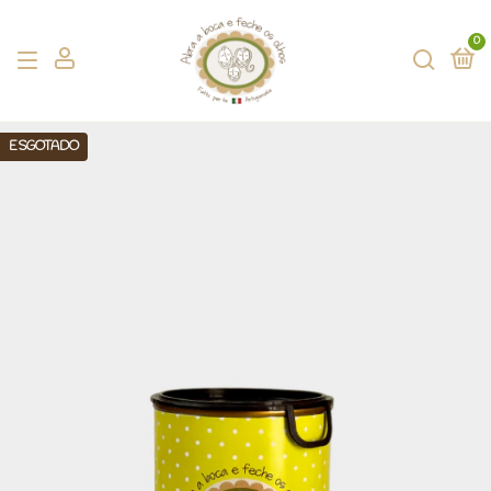
0
ESGOTADO