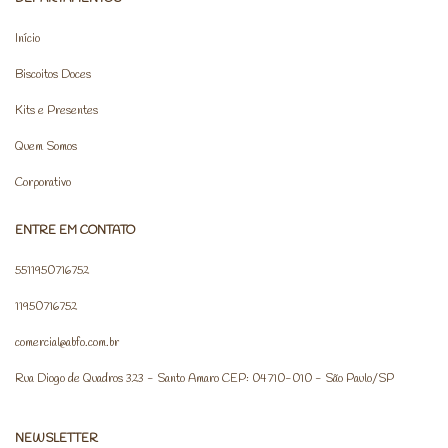
Início
Biscoitos Doces
Kits e Presentes
Quem Somos
Corporativo
ENTRE EM CONTATO
5511950716752
11950716752
comercial@abfo.com.br
Rua Diogo de Quadros 323 - Santo Amaro CEP: 04710-010 - São Paulo/SP
NEWSLETTER