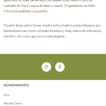
aquilo que se come em um único bocadinho. Esse sabor é feito de
castanha do Pará, raspas de limão e canela. Originalmente na Itália
feitos pela madrinha com pinólis.
A partir desse sabor foram criados outros tantos essencialíssimos que
harmonizam com o bom cafezinho brasileiro, chás, vinhos de sobremesa,
sorvete e até com o que você possa imaginar...
DEPARTAMENTOS
Início
Biscoitos Doces