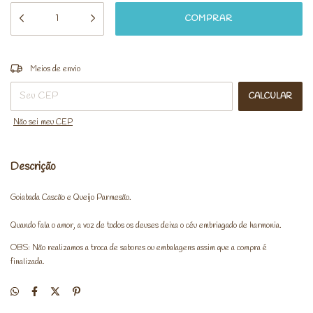
ALTERAR CEP
Entregas para o CEP:
Meios de envio
CALCULAR
Não sei meu CEP
Descrição
Goiabada Cascão e Queijo Parmesão.
Quando fala o amor, a voz de todos os deuses deixa o céu embriagado de harmonia.
OBS: Não realizamos a troca de sabores ou embalagens assim que a compra é
finalizada.