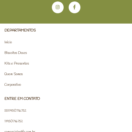
DEPARTAMENTOS
Início
Biscoitos Doces
Kits e Presentes
Quem Somos
Corporativo
ENTRE EM CONTATO
5511950716752
11950716752
comercial@abfo.com.br